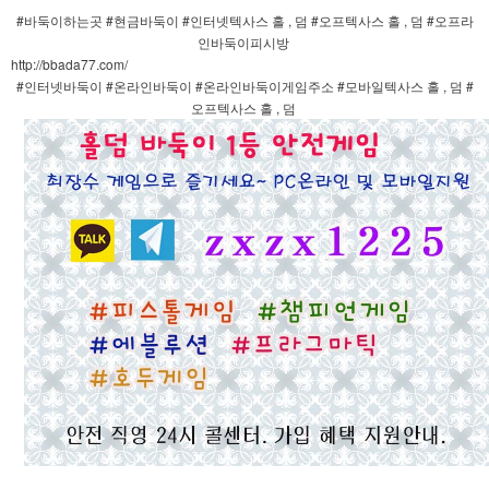
#바둑이하는곳 #현금바둑이 #인터넷텍사스 홀 , 덤 #오프텍사스 홀 , 덤 #오프라
인바둑이피시방
http://bbada77.com/
#인터넷바둑이 #온라인바둑이 #온라인바둑이게임주소 #모바일텍사스 홀 , 덤 #
오프텍사스 홀 , 덤