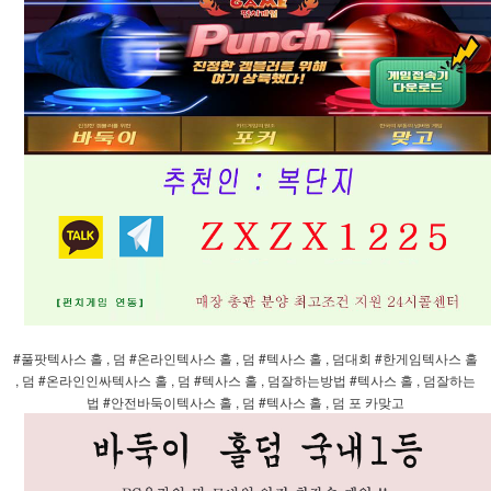
#풀팟텍사스 홀 , 덤 #온라인텍사스 홀 , 덤 #텍사스 홀 , 덤대회 #한게임텍사스 홀
, 덤 #온라인인싸텍사스 홀 , 덤 #텍사스 홀 , 덤잘하는방법 #텍사스 홀 , 덤잘하는
법 #안전바둑이텍사스 홀 , 덤 #텍사스 홀 , 덤 포 카맞고