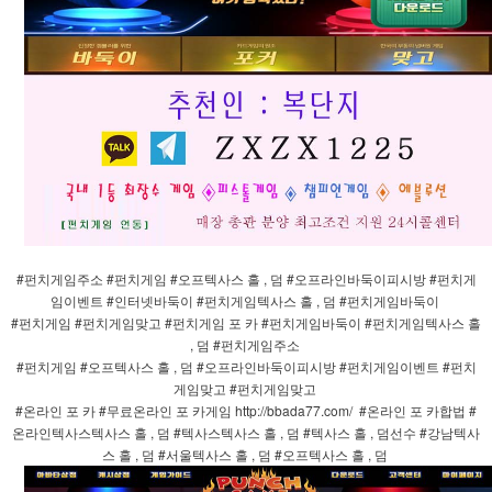
#펀치게임주소 #펀치게임 #오프텍사스 홀 , 덤 #오프라인바둑이피시방 #펀치게
임이벤트 #인터넷바둑이 #펀치게임텍사스 홀 , 덤 #펀치게임바둑이
#펀치게임 #펀치게임맞고 #펀치게임 포 카 #펀치게임바둑이 #펀치게임텍사스 홀
, 덤 #펀치게임주소
#펀치게임 #오프텍사스 홀 , 덤 #오프라인바둑이피시방 #펀치게임이벤트 #펀치
게임맞고 #펀치게임맞고
#온라인 포 카 #무료온라인 포 카게임
http://bbada77.com/
#온라인 포 카합법 #
온라인텍사스텍사스 홀 , 덤 #텍사스텍사스 홀 , 덤 #텍사스 홀 , 덤선수 #강남텍사
스 홀 , 덤 #서울텍사스 홀 , 덤 #오프텍사스 홀 , 덤