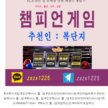
#바둑이게임 #오프텍사스 홀 , 덤 #오프라인바둑이피시방 #모바일바둑이 #모바
일텍사스 홀 , 덤 #텍사스 홀 , 덤 #오프텍사스 홀 , 덤 #오프라인바둑이피시방
htt
p://bbada77.com/
#텍사스 홀 , 덤게임하는곳 #바둑이게임주소