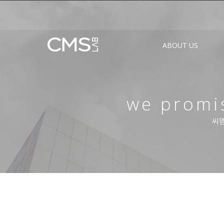
ABOUT US
we promis
씨엠