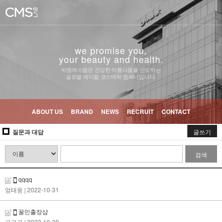
we promise you,
your beauty and health.
씨엠에스랩은 건강한 아름다움을 선도하는
글로벌 메디컬 코스메틱 컴퍼니입니다.
ABOUT US
BRAND
NEWS
RECRUIT
CONTACT
질문과 대답
글쓰기
검색
qqqq
엄태웅
| 2022-10-31
꿀민출장샵
고고고
| 2022-10-30