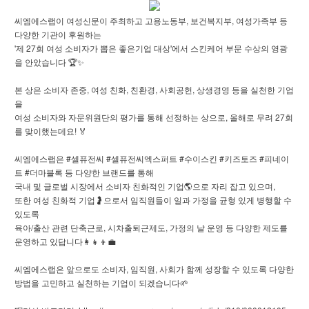
씨엠에스랩이 여성신문이 주최하고 고용노동부, 보건복지부, 여성가족부 등
다양한 기관이 후원하는
'제 27회 여성 소비자가 뽑은 좋은기업 대상'에서 스킨케어 부문 수상의 영광
을 안았습니다 🏆✨
본 상은 소비자 존중, 여성 친화, 친환경, 사회공헌, 상생경영 등을 실천한 기업
을
여성 소비자와 자문위원단의 평가를 통해 선정하는 상으로, 올해로 무려 27회
를 맞이했는데요! 🏅
씨엠에스랩은 #셀퓨전씨 #셀퓨전씨엑스퍼트 #수이스킨 #키즈토즈 #피네이
트 #더마블록 등 다양한 브랜드를 통해
국내 및 글로벌 시장에서 소비자 친화적인 기업🌎으로 자리 잡고 있으며,
또한 여성 친화적 기업🤰으로서 임직원들이 일과 가정을 균형 있게 병행할 수
있도록
육아/출산 관련 단축근로, 시차출퇴근제도, 가정의 날 운영 등 다양한 제도를
운영하고 있답니다👩‍👧‍👦💼
씨엠에스랩은 앞으로도 소비자, 임직원, 사회가 함께 성장할 수 있도록 다양한
방법을 고민하고 실천하는 기업이 되겠습니다🌱