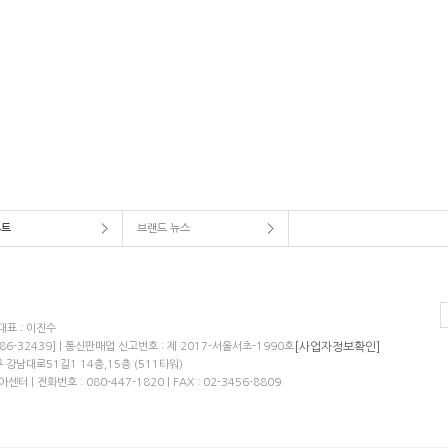
루트
브랜드 뉴스
 대표 : 이진수
[사업자정보확인]
86-32439] | 통신판매업 신고번호 : 제 2017-서울서초-1990호
강남대로51길1 14층,15층 (511타워)
터 | 전화번호 : 080-447-1820 | FAX : 02-3456-8809