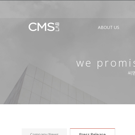
ABOUT US
we promis
씨엠
Company News
Press Release