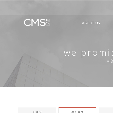
ABOUT US
we promis
씨엠
인재상
복리후생