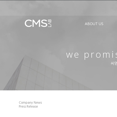
ABOUT US
we promis
씨엠
Company News
Press Release