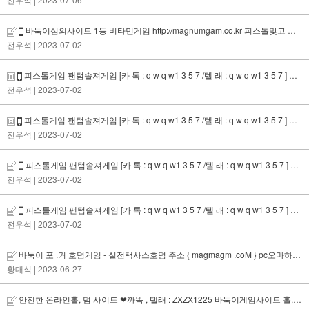
바둑이심의사이트 1등 비타민게임 http://magnumgam.co.kr 피스톨맞고 포카
전우석
| 2023-07-02
피스톨게임 팬텀솔져게임 [카 톡 : q w q w1 3 5 7 /텔 래 : q w q w1 3 5 7 ] 팬텀솔져 오마하호덤게임 지원센터 바둑이심의사이트 1등 비타민게임 http://magnumgam.co.kr 피스톨맞고 포카 ghfejea 마지노 팬텀솔저호덤 피스톨게임 팬텀솔져게임지원센터 http://magnumgam.co.kr 피스톨게임 팬텀솔져게임총판 https://magnumgam.co.kr/ ht
전우석
| 2023-07-02
피스톨게임 팬텀솔져게임 [카 톡 : q w q w1 3 5 7 /텔 래 : q w q w1 3 5 7 ] 팬텀솔져 오마하호덤게임 지원센터 바둑이심의사이트 1등 비타민게임 http://magnumgam.co.kr 피스톨맞고 포카 ghfejea 마지노 팬텀솔저호덤 피스톨게임 팬텀솔져게임지원센터 http://magnumgam.co.kr 피스톨게임 팬텀솔져게임총판 https://magnumgam.co.kr/ ht
전우석
| 2023-07-02
피스톨게임 팬텀솔져게임 [카 톡 : q w q w1 3 5 7 /텔 래 : q w q w1 3 5 7 ] 팬텀솔져 오마하호덤게임 지원센터 바둑이심의사이트 1등 비타민게임 http://magnumgam.co.kr 피스톨맞고 포카 ghfejea 마지노 팬텀솔저호덤 피스톨게임 팬텀솔져게임지원센터 http://magnumgam.co.kr 피스톨게임 팬텀솔져게임총판 https://magnumgam.co.kr/ ht
전우석
| 2023-07-02
피스톨게임 팬텀솔져게임 [카 톡 : q w q w1 3 5 7 /텔 래 : q w q w1 3 5 7 ] 팬텀솔져 오마하호덤게임 지원센터 바둑이심의사이트 1등 비타민게임 http://magnumgam.co.kr 피스톨맞고 포카 ghfejea 마지노 팬텀솔저호덤 피스톨게임 팬텀솔져게임지원센터 http://magnumgam.co.kr 피스톨게임 팬텀솔져게임총판 https://magnumgam.co.kr/ ht
전우석
| 2023-07-02
바둑이 포 .커 호덤게임 - 실전택사스호덤 주소 { magmagm .coM } pc오마하호덤 피스톨심의게임 피스톨오마하호덤 챔피언슬롯 피스토오마하호덤 바둑이매장 href="https://magmagm.com/">https://magmagm.com/ 피스톨오마하호덤 실전안전호덤게임방법 현금호덤 vltmxhfrpdla오마하호덤게임주소
황대식
| 2023-06-27
안전한 온라인홀, 덤 사이트 ❤까똑 , 탤래 : ZXZX1225 바둑이게임사이트 홀, 덤게임 안전한 온라인홀, 덤 사이트 바둑이게임사이트 홀, 덤총판안전게임 애블루션게임 ❤까똑 , 탤래 : ZXZX1225 피스톨게임홀, 덤 사설홀, 덤매장 챔피언바둑이게임 ❤️ 피스톨홀, 덤사이트❤️ 실전바둑이게임사이트