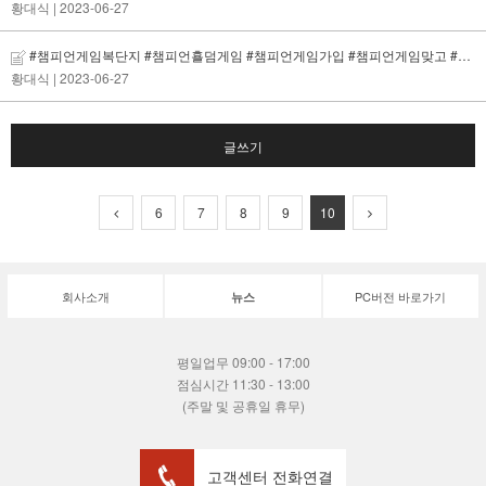
황대식
| 2023-06-27
#챔피언게임복단지 #챔피언횰덤게임 #챔피언게임가입 #챔피언게임맞고 #몰디브게임횰덤 #챔피언게임 문의 > 탤그 : z X ZX 1225 >챔피언바둑이게임#챔피언횰덤게임 #챔피언게임가입 #챔피언게임맞고 챔피언게임 href="https://www.maginogam.
황대식
| 2023-06-27
글쓰기
6
7
8
9
10
회사소개
PC버전 바로가기
뉴스
평일업무 09:00 - 17:00
점심시간 11:30 - 13:00
(주말 및 공휴일 휴무)
고객센터 전화연결