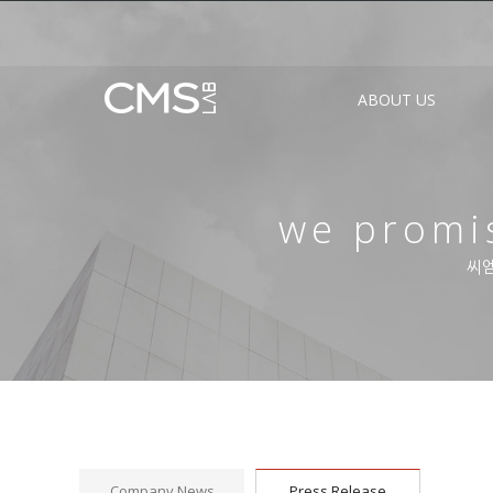
ABOUT US
we promis
씨엠
Company News
Press Release