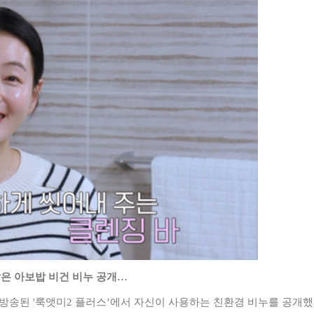
은 아보밥 비건 비누 공개
…
 방송된
'
룩앳미
2
플러스
’
에서 자신이 사용하는 친환경 비누를 공개