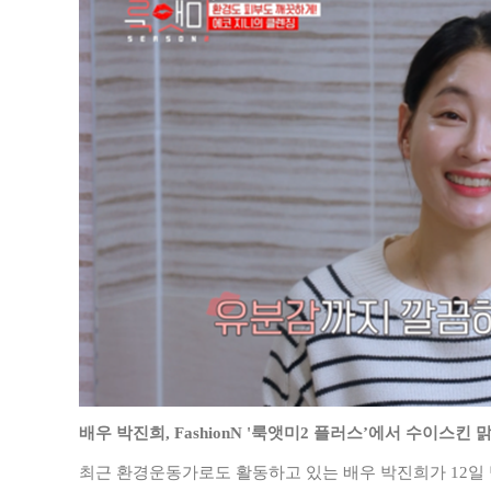
배우 박진희
, FashionN '
룩앳미
2
플러스
’
에서 수이스킨 맑
최근 환경운동가로도 활동하고 있는 배우 박진희가
12
일